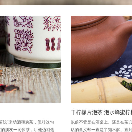
干柠檬片泡茶 泡水蜂蜜柠
茶浅”来劝酒和劝茶，但对这句
以前不管是在酒桌上、还是在茶几
道的朋友一同饮茶，听他边斟边
话的含义却一直是半知不解。直