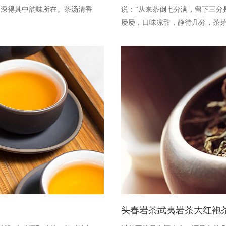
，深得其中韵味所在。茶汤清香
说：“从来茶倒七分满，留下三分
屡屡，口味凉甜，静待几分，茶
头春岩茶武夷岩茶大红袍茶