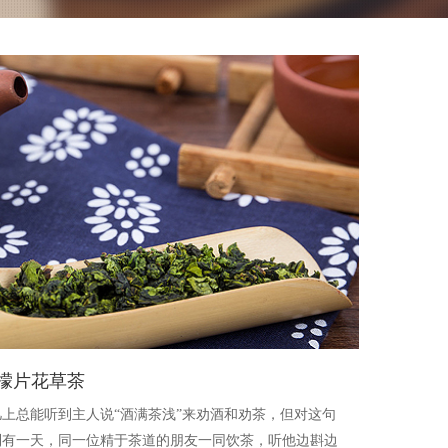
檬片花草茶
上总能听到主人说“酒满茶浅”来劝酒和劝茶，但对这句
到有一天，同一位精于茶道的朋友一同饮茶，听他边斟边