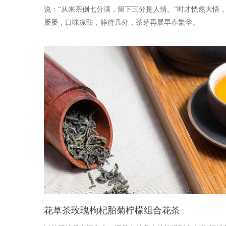
说：“从来茶倒七分满，留下三分是人情。”时才恍然大悟
屡屡，口味凉甜，静待几分，茶芽再展早春繁华。
花草茶玫瑰枸杞胎菊柠檬组合花茶