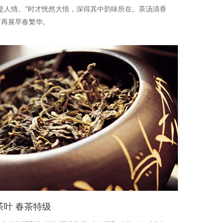
是人情。”时才恍然大悟，深得其中韵味所在。茶汤清香
芽再展早春繁华。
叶 春茶特级