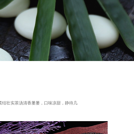
紧结壮实茶汤清香屡屡，口味凉甜，静待几