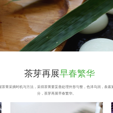
茶芽再展
早春繁华
握茶菁采摘时机与方法，采得茶菁要妥善处理外形匀整，色泽乌润，条索
分，茶芽再展早春繁华。