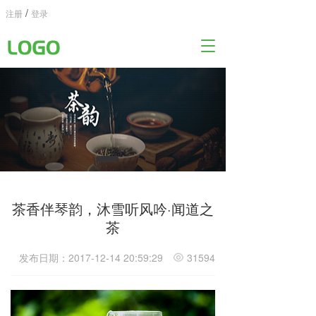
/
注册
登录
T
o
g
g
l
e
n
a
v
i
g
a
茶香伴琴韵，沐雪听风吟·闻道之
t
茶
i
o
发布日期：2017-12-14 20:59:29
31594
n