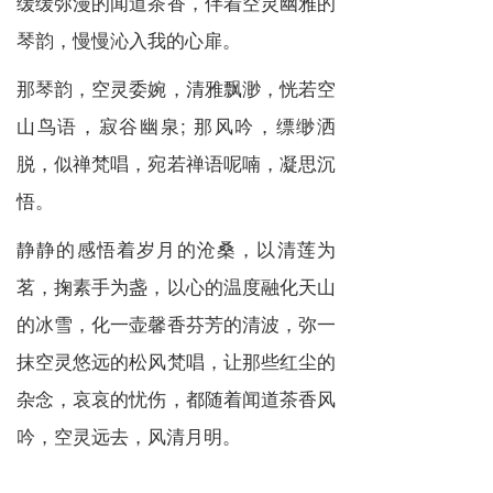
缓缓弥漫的闻道茶香，伴着空灵幽雅的
琴韵，慢慢沁入我的心扉。
那琴韵，空灵委婉，清雅飘渺，恍若空
山鸟语，寂谷幽泉; 那风吟，缥缈洒
脱，似禅梵唱，宛若禅语呢喃，凝思沉
悟。
静静的感悟着岁月的沧桑，以清莲为
茗，掬素手为盏，以心的温度融化天山
的冰雪，化一壶馨香芬芳的清波，弥一
抹空灵悠远的松风梵唱，让那些红尘的
杂念，哀哀的忧伤，都随着闻道茶香风
吟，空灵远去，风清月明。