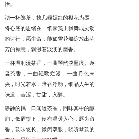
怡。
沏一杯熟茶，捻几瓣嫣红的樱花为墨，
将心底的思绪在一纸素笺上飘舞成灵动
的诗行，愿生命，能如雪花般绽放出芬
芳的禅意，飘渺着淡淡的幽香。
一杯温润漫茶香，一曲琴韵淡墨痕。袅
袅茶香，一曲轻歌烂漫，一曲月色未
央，时光若水，暗香浮动，细品人生的
味道，苦涩，甘甜，入醉。
静静的抿一口闻道茶香，回味其中的醇
润，低眉饮下，便有温暖入心，唇齿留
香，韵味悠长。微闭双眼，晓听琴韵的