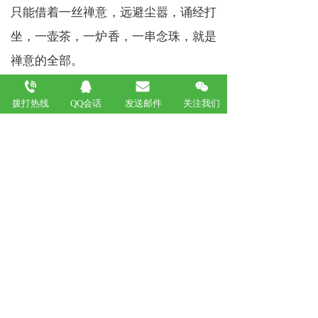
只能借着一丝禅意，远避尘嚣，诵经打
坐，一壶茶，一炉香，一串念珠，就是
禅意的全部。
本来无一物，何处惹尘埃? 清寂处，心
拨打热线
QQ会话
发送邮件
关注我们
都是透明安静的，无了纷扰和喧哗，虽
达不到“世事如莲花，我心自空明”的境
界，也寻得一份好时光静落心怀。佛经
曰：“浮生如劫，欲念如魔。”在喧嚣的
红尘之中静享一份幽静与独处，可说素
到了极致，心也从容。
闻道茶香袭人，它让情感还原着质朴与
真情，心灵之旅即使经历了坎坷风雨，
于清幽处最终走向宁静和平淡。