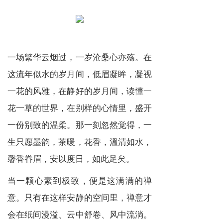
一场繁华云烟过，一岁沧桑心亦殇。在
这流年似水的岁月间，低眉凝眸，凝视
一花的风雅，在静好的岁月间，读懂一
花一草的世界，在别样的心情里，盛开
一份别致的温柔。那一刻忽然觉得，一
生只愿墨韵，茶暖，花香，溫清如水，
馨香眷眉，安以度日，如此足矣。
当一颗心素到极致，便是这满满的禅
意。只有在这样安静的空间里，禅意才
会在纸间漫溢、云中舒卷、风中流淌。